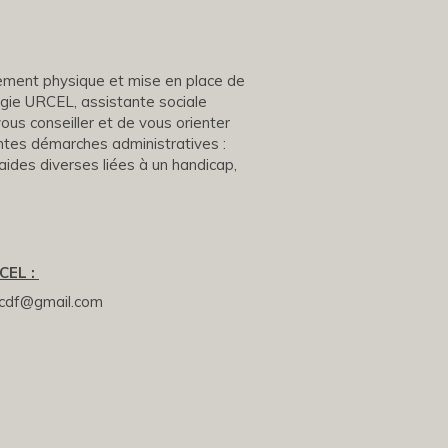
ement physique et mise en place de
agie URCEL, assistante sociale
us conseiller et de vous orienter
ntes démarches administratives :
aides diverses liées à un handicap,
CEL :
cdf@gmail.com