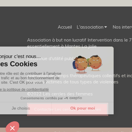
Accueil
L'association
Nos inter
Association à but non lucratif Intervention dans le 7
essentiellement à Mantes La Jolie
Reconnue d'utilité publique.
Animation de temps thérapeutiques collectifs et ind
femmes victimes de tous types de violences
©2022 Les cercles des femmes
Contacter Les cercles des femmes