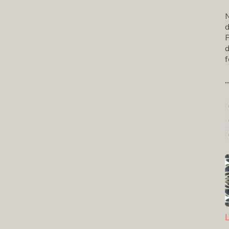
N
d
P
d
f
..