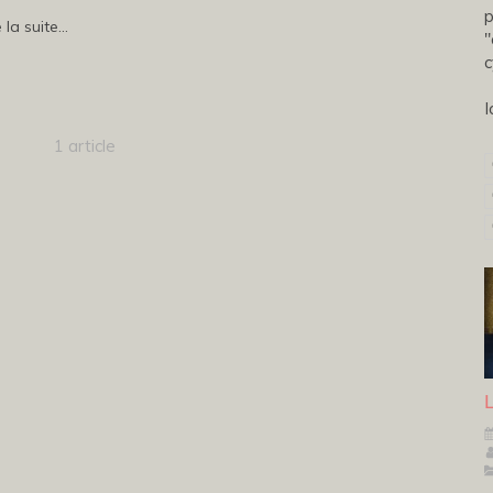
p
 la suite...
"
c
I
1 article
L