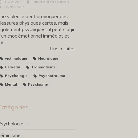
18 Avr 2022
Laura ABDELOUHAB
Psychologie
ne violence peut provoquer des
lessures physiques certes, mais
galement psychiques : il peut s'agir
'un choc émotionnel immédiat et
e...
Lire la suite...
victimologie
Neurologie
Cerveau
Traumatisme
Psychologie
Psychotrauma
Mental
Psychisme
Catégories
sychologie
(2)
Féminisme
(1)