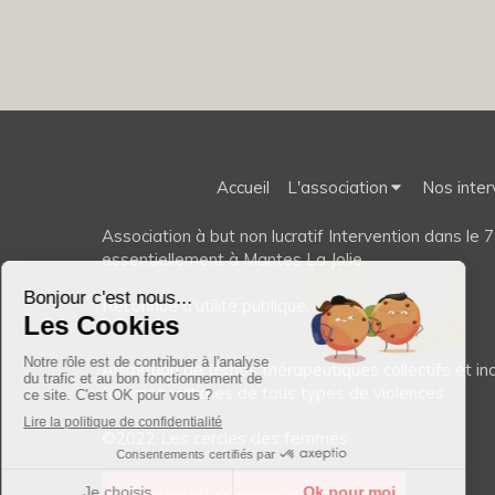
Accueil
L'association
Nos inter
Association à but non lucratif Intervention dans le 7
essentiellement à Mantes La Jolie
Reconnue d'utilité publique.
Animation de temps thérapeutiques collectifs et ind
femmes victimes de tous types de violences
©2022 Les cercles des femmes