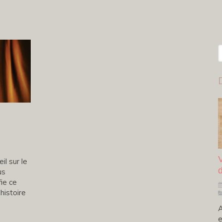
R
V
il sur le
d
us
fie ce
’histoire
A
e